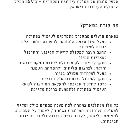
אלפי טונות של פסולת עירונית ומסחרית – כ־25% מכלל
הפסולת העירונית בישראל.
מה קורה בפארק?
בפארק פועלים מתקנים מתקדמים לטיפול בפסולת:
מפעל מיון אשפה אוטומטי להפרדת חומרי גלם
שונים למיחזור
תחנת מעבר לפסולת לייעול השינוע והטיפול
בשאריות המיון
מתקן לייצור דלק מפסולת לטובת הפקת אנרגיה
ירוקה, לצמצום פליטות ולהפחתת הטמנה
מפעל למיחזור פסולת בנייה
מתקן לטיפול בגזם ובפסולת גושית
מרכז לחינוך סביבתי להעלאת המודעות לנושא
הטיפול בפסולת ולהטמעת צריכה מקיימת
כל אלו משתלבים במטרה לתת מענה מתקדם כולל ומקיף
לפסולת העירונית המיוצרת בגוש דן, לשמור על הסביבה,
להפחית פליטות, לעודד צריכה נבונה ולקדם חדשנות
סביבתית.