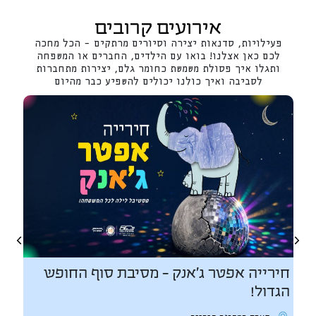
החממה
.
לנתונים
ומפתיע.
המלאים >>
אירועים קרובים
פעילויות, סדנאות יצירה וסיורים מרתקים – הכל מחכה
לכם כאן אצלנו! בואו עם הילדים, החברים או המשפחה
ותגלו איך פסולת משמשת כחומר גלם, יצירות מתחברות
לסביבה ואיך כולנו יכולים להשפיע כבר מהיום
חירייה אפטר ג'אנק - מסיבת סוף החופש
ש
הגדול!