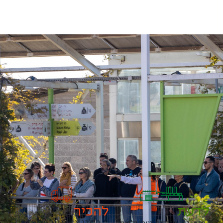
לדעת
להכיר
הכירו את איגוד ערים דן