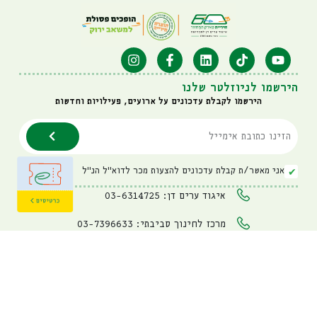
הירשמו לניוזלטר שלנו
הירשמו לקבלת עדכונים על ארועים, פעילויות וחדשות
אני מאשר/ת קבלת עדכונים להצעות מכר לדוא"ל הנ"ל
איגוד ערים דן: 03-6314725
מרכז לחינוך סביבתי: 03-7396633
visit@hiriya.co.il
פארק המחזור חירייה
כביש 4 דרום בין מחלף מסובים
למחלף השבעה, כניסה לפארק