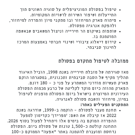
טיפול בפסולת המוניציפלית על סוגיה השונים תוך
התייעלות ושיפור השירות לרשויות המקומיות.
פיתוח פארק המיחזור ובו מתקני מיון והפרדה למיחזור,
ולהפקת אנרגיה מפסולת.
שותפות בשיקום הר חירייה וניצול המשאבים שבאשפה
המוטמנת בו.
קידום דיאלוג ציבורי ושינוי חברתי באמצעות המרכז
לחינוך סביבתי.
ממזבלה לטיפול מתקדם בפסולת
מאז סגירתה של מזבלת חירייה בשנת 1998, הוביל האיגוד
תהליך מקיף של הסבה סביבתית ותכנונית, במסגרתו הוקם
פארק תעשיות מודרני המשתרע על פני כ – 180 דונם.
הפארק מהווה כיום מוקד לקליטה של כרבע מכמות הפסולת
העירונית המיוצרת בישראל ביום! הפסולת מופנית לטיפול
במיון, מיחזור והשבת פסולת לאנרגיה.
המתקנים הפעילים באתר
:
תחנת מעבר לפסולת – הוקמה ב-1999, שודרגה בשנת
2022 אז קיבלה את השם: 'מפרידן' כקדימון למפעל
ההפרדה המוקם בה בימים אלו ויתחיל לפעול בסוף 2026.
התחנה קולטת כ-1,500 טונות של פסולת ביום. הפסולת
נדחסת ומועברת להטמנה באתר "אפעה" הממוקם כ-100