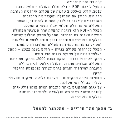
ק"מ דרומית לחירייה.
מפעל לייצור RDF – דלק תולד פסולת – פועל משנת
2017. קולט כ-2,000 טונות של פסולת עירונית מעורבת
מדי יום. ממיין את הפסולת ומעביר את הרכיבים
האורגניים לייצוב ביולוגי, מתכות למיחזור, ומשאר
הפסולת מייצר דלק חלופי עבור תעשיית המלט.
מפעל ה-RDF הוא דוגמה להפקת ערך אנרגטי מפסולת
מוצקה שאינה בת מיחזור. המפעל מספק תחליף לשימוש
בדלקים פוסיליים מזהמים ובכך תורם לצמצום פליטות
ומסייע בהפחתת כמויות הפסולת המועברות להטמנה.
מפעל למיחזור פסולת בנייה – הוקם בשנת 2022 – מטפל
באלפי טונות של פסולת בנייה מדי חודש.
מתקן לטיפול בגזם – הוקם בשנת 2000. במתקן ממויינת
הפסולת הגושית מהגזם, פסולת אלקטרונית גדולה
מועברת למיחזור והגזם נגרס לצורך קומפוסט וחיפוי
קרקע.
תשתיות בקרה מתקדמות – מערכת שליטה ופיקוח תפעולי
לכלי רכב ולזרמי פסולת.
על גגות המתקנים באתר מוצבים תאים פוטו וולטאיים
לטובת שימוש באנרגיה סולארית ולחיסכון בשימוש
בדלקים פוסיליים.
גז מתאן מהר חירייה – מהטמנה לחשמל