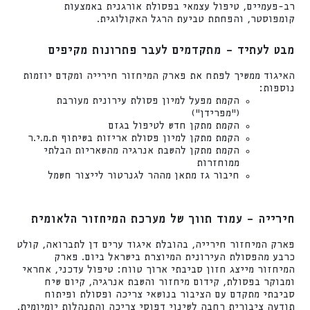
רב-פעמיים, טיפול עצמאי בפסולת אורגנית באמצעות
קומפוסטר, והפחתת טביעת הרגל האקולוגית.
מבט לעתיד – מתקדמים לעבר פתרונות מקיפים
האיגוד ממשיך לפתח את פארק המיחזור חירייה ומקדם יוזמות
נוספות:
הקמת מפעל למיון פסולת עירונית מעורבת
("מפרידן")
הקמת מתקן חדש לטיפול בגזם
הקמת מתקן למיון פסולת אריזות בשיתוף ת.מ.י.ר
הקמת מתקן להשבת אנרגיה מהשאריות הבלתי
ממוחזרות
חיבור גז מתאן מההר לגנרטור לייצור חשמל
חירייה – עמוד תווך של מערכת המיחזור הלאומית
פארק המיחזור חירייה, בהובלת איגוד ערים דן לתברואה, קולט
כרבע מהפסולת העירונית המיוצרת בישראל ביום. פארק
המיחזור מייצג חזון סביבתי ארוך טווח: טיפול עדכני, אחראי
ומבוקר בפסולת, קידום מיחזור והשבת אנרגיה, קיום שיח
סביבתי מתקדם עם הציבור בנושאי צריכה ופסולת ופיתוח
תודעה ציבורית רחבה לשינוי דפוסי צריכה והתנהלות יומיומית.