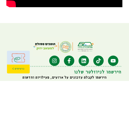
הירשמו לניוזלטר שלנו
הירשמו לקבלת עדכונים על ארועים, פעילויות וחדשות
אני מאשר/ת קבלת עדכונים להצעות מכר לדוא"ל הנ"ל
איגוד ערים דן: 03-6314725
מרכז לחינוך סביבתי: 03-7396633