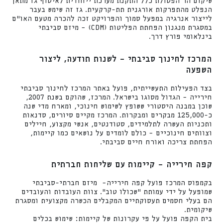
שיקום הר הפסולת כלל התקנת מערכת ייחודית לאיסוף גז מתאן
הנפלט מהתפרקות אורגנית תת-קרקעית. גז זה שימש בעבר
לייצור אנרגיה במפעל סמוך והפרויקט זכה להכרה מטעם האו״ם
במסגרת מנגנון הפחתת הפליטות (CDM) – מיזם סביבתי
בינלאומי פורץ דרך.
המרכז לחינוך סביבתי – לשנות תודעה, ליצור
השפעה
בצד הפעילות התעשייתית, פועל באתר המרכז לחינוך סביבתי
חירייה – הגדול מסוגו בישראל. המרכז, שהוקם בשנת 2007,
שוכן במבנה היסטורי ששופץ לשימוש חינוכי, ומארח מדי שנה
כ-125,000 מבקרים ומבקרות. המרכז מקיים סיורים, סדנאות
ותכניות העשרה לתלמידים, סטודנטים, אנשי מקצוע, חיילים
וצוותים חינוכיים – כולם לומדים על נושאים כמו קיימות,
הפחתת צריכה ואורח חיים סביבתי.
קפה חירייה – קיימות עם שליחות חברתית
בקמפוס המרכז פועל קפה חירייה– מיזם חברתי-סביבתי
שמופעל על ידי עמותת "שכולו טוב". צוות העובדות והעובדים
הם בעלי חסמים תעסוקתיים המקבלים הכשרה מקצועית ומסגרת
שיקומית.
בית הקפה פועל על פי עקרונות של קיימות: שימוש בכלים