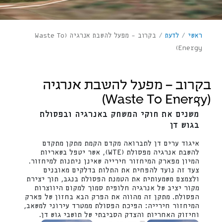
ראשי
/
לדעת
/
בקרוב – מפעל להשבת אנרגיה (Waste To
Energy)
בקרוב – מפעל להשבת אנרגיה
(Waste To Energy)
משנים את חוקי המשחק באנרגיה ובפסולת
בגוש דן
איגוד ערים דן לתברואה מקדם הקמת מתקן מתקדם
להשבת אנרגיה מפסולת (WTE), אשר יטפל בשאריות
המיון מפארק המיחזור חירייה שאינן ניתנות למיחזור.
צעד זה נועד להפחית את התלות בדלקים מאובנים
ולצמצם משמעותית את הטמנת הפסולת בנגב, תוך יצירת
מקור יציב של אנרגיה חלופית סמוך למקום היווצרות
הפסולת. מתקן זה מהווה את הפרק הבא בחזון של פארק
המיחזור חירייה: הפיכת הפסולת ממטרד עירוני למשאב,
וחיזוק האחריות והצדק הסביבתי של תושבי גוש דן.