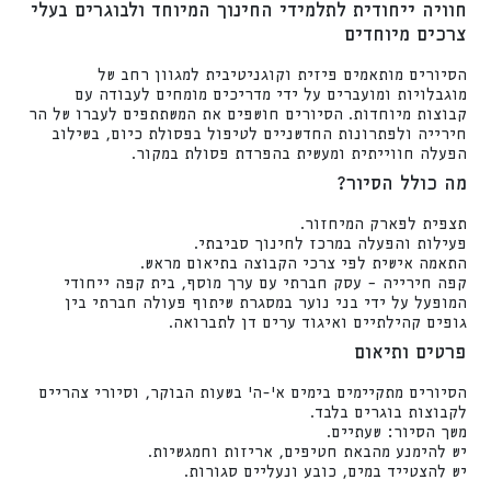
חוויה ייחודית לתלמידי החינוך המיוחד ולבוגרים בעלי
צרכים מיוחדים
הסיורים מותאמים פיזית וקוגניטיבית למגוון רחב של
מוגבלויות ומועברים על ידי מדריכים מומחים לעבודה עם
קבוצות מיוחדות. הסיורים חושפים את המשתתפים לעברו של הר
חירייה ולפתרונות החדשניים לטיפול בפסולת כיום, בשילוב
הפעלה חווייתית ומעשית בהפרדת פסולת במקור.
מה כולל הסיור?
תצפית לפארק המיחזור.
פעילות והפעלה במרכז לחינוך סביבתי.
התאמה אישית לפי צרכי הקבוצה בתיאום מראש.
קפה חירייה – עסק חברתי עם ערך מוסף, בית קפה ייחודי
המופעל על ידי בני נוער במסגרת שיתוף פעולה חברתי בין
גופים קהילתיים ואיגוד ערים דן לתברואה.
פרטים ותיאום
הסיורים מתקיימים בימים א'-ה' בשעות הבוקר, וסיורי צהריים
לקבוצות בוגרים בלבד.
משך הסיור: שעתיים.
יש להימנע מהבאת חטיפים, אריזות וחמגשיות.
יש להצטייד במים, כובע ונעליים סגורות.