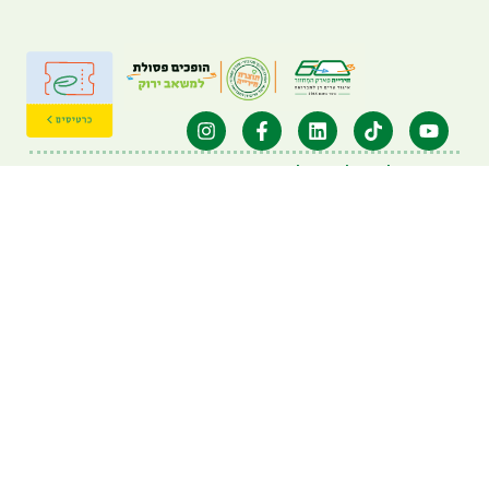
הירשמו לניוזלטר שלנו
הירשמו לקבלת עדכונים על ארועים, פעילויות וחדשות
אני מאשר/ת קבלת עדכונים להצעות מכר לדוא"ל הנ"ל
איגוד ערים דן: 03-6314725
מרכז לחינוך סביבתי: 03-7396633
visit@hiriya.co.il
פארק המחזור חירייה
כביש 4 דרום בין מחלף מסובים