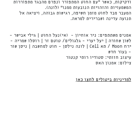
ודקיקות, כאשר "עם החוט המתפורר ונפרם מהבגד מתפוררות
המשמעויות והזהויות הנובעות ממנו" (לונה).
המעבר מבד לחוט מזמן חשיפה, רגישות גבוהה, ויציאה אל
תנועה עדינה ושברירית למראה.
אמנים משתתפים: ניר אוחיון – (אי)נעל החוט | גילי אבישר –
לשון שחורה | יעל יערי – גלגולים/ טוטם זר | רוסלו שמריה –
ירח Moon / תא Cell | לונה נילסן – חוט למחשבה | ניסן שור
– בעור חדש
עיצוב חזותי: סטודיו רותי קנטור
צילום: אמנון האס
למדיניות ביטולים לחצו כאן