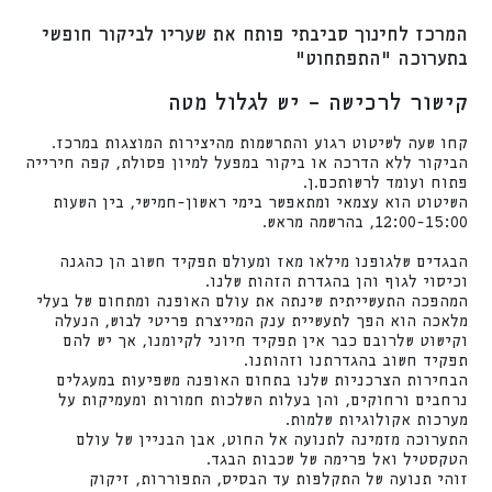
המרכז לחינוך סביבתי פותח את שעריו לביקור חופשי
בתערוכה "התפתחוט"
קישור לרכישה – יש לגלול מטה
קחו שעה לשיטוט רגוע והתרשמות מהיצירות המוצגות במרכז.
הביקור ללא הדרכה או ביקור במפעל למיון פסולת, קפה חירייה
פתוח ועומד לרשותכם.ן.
השיטוט הוא עצמאי ומתאפשר בימי ראשון-חמישי, בין השעות
12:00-15:00, בהרשמה מראש.
הבגדים שלגופנו מילאו מאז ומעולם תפקיד חשוב הן כהגנה
וכיסוי לגוף והן בהגדרת הזהות שלנו.
המהפכה התעשייתית שינתה את עולם האופנה ומתחום של בעלי
מלאכה הוא הפך לתעשיית ענק המייצרת פריטי לבוש, הנעלה
וקישוט שלרובם כבר אין תפקיד חיוני לקיומנו, אך יש להם
תפקיד חשוב בהגדרתנו וזהותנו.
הבחירות הצרכניות שלנו בתחום האופנה משפיעות במעגלים
נרחבים ורחוקים, והן בעלות השלכות חמורות ומעמיקות על
מערכות אקולוגיות שלמות.
התערוכה מזמינה לתנועה אל החוט, אבן הבניין של עולם
הטקסטיל ואל פרימה של שכבות הבגד.
זוהי תנועה של התקלפות עד הבסיס, התפוררות, זיקוק