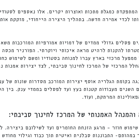
המתפקדת כמגלת מתכות ואוצרות יקרים. אלו נאספים לסטודי
תו לכדי אמירה חדשה. בתהליך היצירה הייחודי, מזקקת אות
ים פסלים גדולי ממדים של דמויות אמורפיות המורכבות משארי
מטרתו להקנות לרהיט מראה איכותי ויוקרתי. הפורניר מכסה 
ממפעל מרכזי בארץ עברו למנוחה בסטודיו ומשם לשימוש כחו
חלל המרכזי של המרכז לחינוך סביבתי, לצד יצירות אמנות נו
גה בקומת הגלריה אוסף יצירות המורכב מסדרות שונות של עב
השנים מעבודות קטנות בעץ ועד לפסלים בממדי ענק. בין הס
פאולינות המרתקת, ועוד.
 והמנהל האמנותי של המרכז לחינוך סביבתי:
ימוש חוזר – מרגע הזנחת החומרים ועד לשילובם ביצירה. ל
במהותם- התבוננות סבלנית ואיטית תוך כבוד וגילוי מחודש 