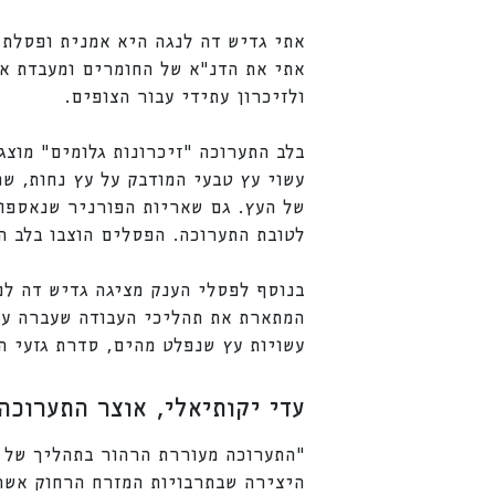
אתי גדיש דה לנגה היא אמנית ופסלת 
אתי את הדנ"א של החומרים ומעבדת או
ולזיכרון עתידי עבור הצופים.
בלב התערוכה "זיכרונות גלומים" מוצג
עשוי עץ טבעי המודבק על עץ נחות, ש
של העץ. גם שאריות הפורניר שנאספו 
לטובת התערוכה. הפסלים הוצבו בלב ה
בנוסף לפסלי הענק מציגה גדיש דה לנ
המתארת את תהליכי העבודה שעברה עם 
עשויות עץ שנפלט מהים, סדרת גזעי ה
עדי יקותיאלי, אוצר התערוכה
"התערוכה מעוררת הרהור בתהליך של ש
היצירה שבתרבויות המזרח הרחוק אשר 