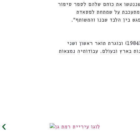
 שננטשו את כוחם שלהם לספר סיפור
שמתעכבת על שמתחת לפסאדת
גש בין הלבד שבנו והמשותף".
הינה בוגרת לימודי אמנות וחינוך ב"מדרשה לאמנות" עם התמחות בפיסול וציור (1984) ובוגרת תואר ראשון ושני
ות בארץ ובעולם. עבודותיה נמצאות