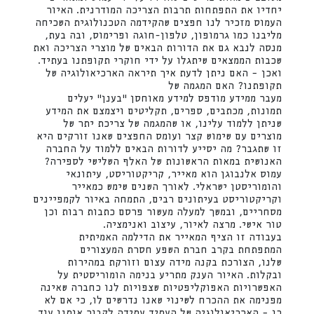
יחדיו את התפתחות תרבות הצריכה המודרנית. האיור
העמוס מזכיר לנו חפצים שהקידמה הטכנולוגית השכיחה
מליבנו כמו גרמופון, טלפון-חוגה ופרימוס, ובה בעת,
מנסה לנבא גם את הדורות הבאים של מוצרי הצריכה ואת
שכבות הממצאים שיתגלו על ידי חוקרי תקופתנו בעתיד.
ואכן – האם ניתן לדעת איך תיראה הארכיאולוגיה של
תקופתנו? האם המגמה של
מעבר ממידע מודפס למידע מאוחסן "בענן" יעלים
תמונות, מכתבים, ספרים, תקליטים ויצמצם את המידע
שניתן ללמוד עלינו, או שהמגמה של צריכת יתר של
מוצרים עם שימוש קצר ועומס החפצים שאנו זורקים היא
זו שתגבר? מה יסייע לדורות הבאים ללמוד על החברה
האנושית במאות הראשונות של האלף השלישי לספירה?
עמוס אלנבוגן הוא מאייר, קריקטוריסט, עיתונאי
והומוריסטן ישראלי. לאורך השנים שימש כמאייר
וקריקטוריסט בעיתונים רבים, התמחה באיור לקמפיינים
מסחריים, ובמשך למעלה מעשור פרסם כתבות רבות וכן
טור אישי. מרצה לאיור, עיצוב ואנימציה.
בעבודה זו הציף המאייר את הדילמה האמיתית
המתפתחת בקרב חברת השפע חסרת המעצורים
שלנו, הצורכת בקנה מידה עצום וזורקת במהירות
ובקלות. האיור הענק מתריע בנימה הומוריסטית על
האפשרויות האפוקליפטיות שצפויות לנו כחברה שאינה
מפנימה את ההכרח לשינוי שאנו נדרשים לו, כי אם לא
כן – הארכיאולוגיה של העתיד עתידה לקבור אותנו עוד