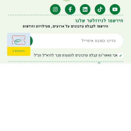
הירשמו לניוזלטר שלנו
הירשמו לקבלת עדכונים על ארועים, פעילויות וחדשות
אני מאשר/ת קבלת עדכונים להצעות מכר לדוא"ל הנ"ל
איגוד ערים דן: 03-6314725
מרכז לחינוך סביבתי: 03-7396633
visit@hiriya.co.il
פארק המחזור חירייה
כביש 4 דרום בין מחלף מסובים
למחלף השבעה, כניסה לפארק
מדיניות פרטיות
Powered By
Webstick
&
Playscape