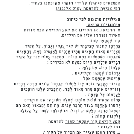
הממצאים שיתגלו על ידי חוקרי תקופתנו בעתיד.
דפי צביעה להדפסה עמוס אלנבוגן
פעילויות מוצעות לפי כיתות
מיומנויות קריאה
א. הדפיסו, או הקרינו את קטע הקריאה הבא אודות
האיור ושוחחו עליו עם הילדים.
קִּיר שֶׁמְּסַפֵּר סִּפוּר
בַּמֶּרְכָּז לְחִנּוּךְ סְבִיבָּתִי יֵשׁ קִיר עֲנָּקִי וְגָּבוֹהַּ. עַּל הַּקִיר
מְצֻיָּרִים מֵאוֹת חֲפָּצִים שֶּׁהָּיוּ שַּׁיָּכִים לָּאֲנָּשִׁים פַּעַּם, וַּחֲפָּצִים
שֶּׁאֲנַּחְנוּ מִשְׁתַּמְשִׁים בָּהֶּם הַּיוֹם . הַּמְאַיֵר עָּמוֹס צִיֵר עַּל הַּקִיר
דְבָּרִים שֶּׁיְלָּדִים הַּיוֹם כִמְעַּט לאֹ מכִירִים :
טֵּלֵּפוֹן חִּיּוּג עִם גַּלְגַּל .
גְּרָמוֹפוֹן שֶּׁמְנַּגֵן תַּקְלִיטִים .
פְּרִּימוּס שֶּׁמְחַּמֵם אכֶֹּל .
הַּצִיוּר הָּעֲנָּקִי גורֵם לָּנוּ לַּחְשׁבֹ: אֲנַּחְנוּ קוֹנִים הַּרְבֵה דְבָּרִים
וְזוֹרְקִים אוֹתָּם מַּהֵר מְאוֹד לַּפַּח. הַּחֲפָּצִים שֶּׁלָּנוּ הופְכִים
לַּעֲרֵמות שֶּׁל אַשְׁפָּה .
עָּמוֹס הַּמְאַיֵר שׁוֹאֵל אוֹתָּנוּ שְׁאֵלָּה חֲשׁוּבָּה: אִם חוקְרִים
יַּחְפְרוּ בָּאֲדָּמָּה בְעוֹד הַּרְבֵה שָּׁנִים, מָּה הֵם יִמְצְאוּ? הַּאִם הֵם
יִמְצְאוּ הַּרְבֵה פְלַּסְטִיק וְזֶּבל, אוֹ שֶּׁנִּלְמַּד לִשְׁמרֹ עַּל הָּעוֹלָּם
וְלִקְנוֹת פָּחוֹת ?
קטע קריאה קִּיר שֶׁמְּסַפֵּר סִפּוּר
להדפסה
נסו לענות :
1. מיהו האמן שצייר את הציור על הקיר ?