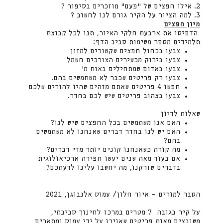
2. אילו חפצים של "פעם" מוזכרים בסיפור ?
3. למה הציור על הקיר גורם לנו לחשוב ?
מיון חפצים
הדפיסו את ארבעת חלקי האיור, תנו לכל קבוצת
תלמידים מספר משימות סביב הדף:
צבעו בכחול חפצים שקשורים למזון
צבעו בירוק מכשירים הצורכים חשמל
צבעו באדום שמתחילים באות מ'
צבעו רק פריטים שכבר לא משתמשים בהם.
חפשו 4 פריטים שאתם מזהים שהיו להורים שלכם
צבעו בצהוב פריטים שיש לכם בחדר.
שאלות לדיון
האם אנו משתמשים בכל החפצים שיש לנו?
האם יש לנו בחדר דברים שאנחנו לא משתמשים
בהם?
מה קורה כשאנחנו קונים יותר מדי דברים?
אם בעוד מאה שנים יעשו חפירה ארכיאולוגית
בדברים שזרקנו, מה יחשבו עלינו לדעתכם?
הסבר למורים – איור חלון/ עמוס אלנבוגן, 2021
על קיר בגובה 7 מטרים במרכז לחינוך סביבתי,
משובצים מאות פריטים שאוירו על ידי עמוס ומתארים