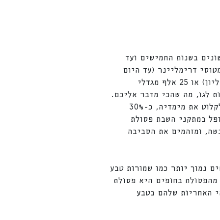
לסטיק השונים בשנות החמישים ועד
ת לתפוס את הכמות הזו אפשר לחשוב על משקלם של 75 מיליון מטוסי דרימליינר (עד היום
נבנו פחות מאלף כאלה בכל העולם), או עדר של מיליארד פילים (באפריקה יש פחות מחצי מיליון) או 25 אלף מגדלי
 אפשר גם לכסות את כל כדור הארץ 16 פעמים בקוביות לגו, מה שהכי מדבר אליכם.
הגזמנו עם יצור הפלסטיק? כנראה שכן. כמה הגזמנו? מתוך כל הכמות ההיסטרית הזו שקשה לקלוט את מימדיה, כ-30%
לקים בין 9% שהועברו למיחזור, 12% מהפלסטיק טופל במתקני השבת פסולת
וביבשה, ומזהמים את הסביבה
ם נמוך יותר כמו שמורות טבע
ופי ים, הופכת אותו למועמד ודאי ליציאה מהפח למחוזות אחרים. כך נמצא בישראל כי 90% מהפסולת בחופים היא פסולת
וכחים מהי האחריות שלהם בטבע