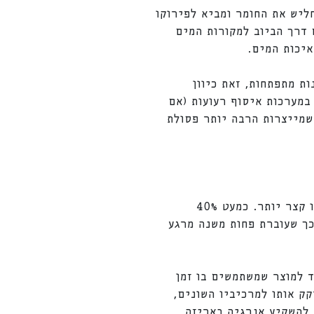
ליש את החומר ומביא לפירוקו
 דרכם דרך הביוב למקורות המים
איכות המים.
ת מתפתחות, זאת כיוון
במערכות איסוף רעועות (אם
שמייצרות הרבה יותר פסולת
הבעיה הגדולה עם מוצרי פלסטיק היא שככל שהשימוש במוצר יותר נפוץ, כך אורך החיים שלו קצר יותר. כמעט 40%
כך שעוברת פחות משנה מרגע
ד למוצר שמשתמשים בו זמן
קק אותו למרכיביו השונים,
 להשקיע אנרגיה באריזה