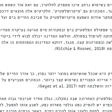
ם בשימוש נרחב אינו מתפרק לחלוטין, עם זאת אור השמש מח
 הקטנים מ-5 מילימטר, המכונים גם 'מיקרופלסטיק'. חלקיקים אלה מוצאים
מחקר אודות השפעת מיקרופלסטיק על סביבת החיים בים ועל 
ך שפסולת הפלסטיק בים ובמקורות מים מגיעה בעיקרה ממדינו
זקה לטיפול בפסולת. חולשת המדינה יכולה לבוא לידי ביטוי 
שה ובפתרונות קצה. מנגד, דווקא המדינות המפותחות הן אלה 
Ritch).
 אריזה המצויים בשימוש קצר ביותר. הנתונים מצביעים על 
לפח (Geyer et al. 2017).
פלסטיק האחרונה שבה נתקלנו, נגלה מחיר סביבתי גבוה מאו
פית יש להפיק נפט גולמי משדות נפט, לשנע אותו למפעל, לז
טיק, לחמם ולעצב אותו לצורת כפית. כאשר הכפית מוכנה יש