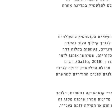
גלם לפלסטיק במדינה אחרת
תעשיית הקוסמטיקה העולמית
לצורך קילוף העור והסרת
ים ומשחות שיניים, נשטפות בקלות דרך
דוריות, ששימשו אותנו לזמן
קצר בלבד מוצאות את דרכן לים, וכמו ספוגיות קטנות הן סופחות אליהן מיני רעלים שפגשו בדרך (Gallo, 2018). דגים
 אכילת הפלסטיק יכולה לגרום
עלנים שונים החודרים לשרשרת
מוצרי קוסמטיקה נשטפים, כלומר
 מדינות אסרו שימוש מסוג זה
חוק או חקיקה דומה בעניין.