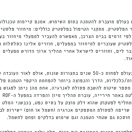
בעולם מועברת להטמנה בתום השימוש. אמנם קיימות טכנולוג
ר הפלסטיק. מתקני הטיפול בפלסטיק כוללים: מיחזור פלסטיק
פי זרמים בבית הצרכן, מאפשרת להעביר למפעלי מיחזור בעו
לסטיק שעוברים למיחזור במפעלים, חוזרים אלינו כסלסלות פ
ר לים, וחוזרים לישראל אחרי תהליך ארוך הדורש מפעלים רב
וד.
מפעלי מיחזור קיימים בארץ ובעולם לפחות כ-50 שנים בתצורות שונות, 
ות/כלכליות, הדרך והנפוצה ביותר להפחתת היקפי הטמנת פלס
מספר שיטות להשבת פסולת לאנרגיה, אחת מהן ניתן לפגוש ב
מחצי
חליף לפטקוק שהוא דלק מוצק על בסיס נפט, בכבשני המלט ב
 שריפה לפסולת המספקים אנרגיה (חשמל או חום) ישירות לב
חוסכת גם שטחי הטמנה וגם שימוש בדלקים ופחם לחשמל.