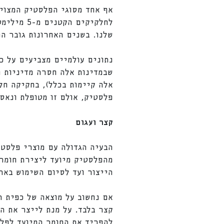
אף אחד מסוגי הפלסטיק המצויי
לחלקיקים
שלנו. בשנים האחרונות גובר ה
נתונים עולמיים מצביעים על כ
שבמדינות אלה חסרה מדיניות ח
אלה קיימות בכלל), בחקיקה חל
פלסטיק, אולם זו מטופלת ונאספת (ie & Rosner, 2018
קצר ועגום
מהפלסטיק מיועד ליצירת חומרי
הייצור ועד לסיום השימוש באריזה והשלכתה 
אם נחשוב על מוצאה של כפית ה
קצר בלבד. על מנת לייצר את הכ
להפריד את החומר המיועד לפלס