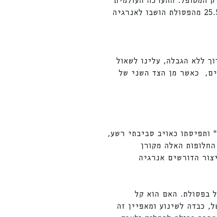
ק המטופל. ההערכה העולמית
נכון לשנת 2015 מראה כי כ-381 טונות של פלסטיק יוצרו, מתוכן כ-55% הועברו להטמנה, 25.5% מהפסולת הושבו לאנרגיה
ך ללא הגבלה, עלינו לשאול
ים, כאשר מן הצד השני של
 ותפיסתו כאויב סביבתי רשע,
החלופות האלה מקורן
יצור הדורשים אנרגיה
ל בפסולת. האם הוא קל
, כבדה לשינוע ומאפיין זה