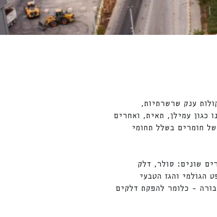
ולות ענק שרשרתיות,
 כגון עמילן, תאית, ואחרים
של חומרים בשלל תחומי
ים שונים: סולר, דלק
, אספלט ועוד. על פי הערכות, רק כ-4% עד 6% מכלל הנפט הגולמי והגז הטבעי
ורה – כלומר להפקת דלקים