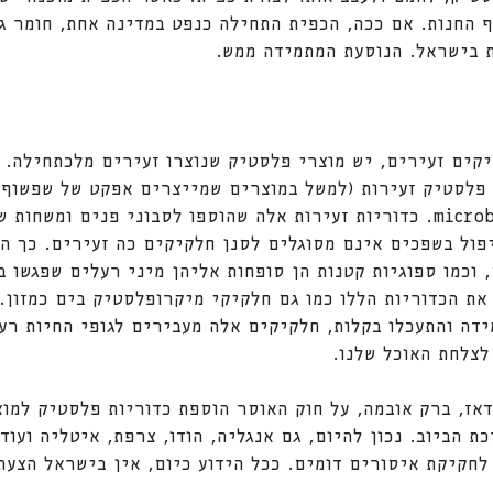
ף החנות. אם ככה, הכפית התחילה כנפט במדינה אחת, חומר 
ת בישראל. הנוסעת המתמידה ממש.
קים זעירים, יש מוצרי פלסטיק שנוצרו זעירים מלכתחילה. 
פלסטיק זעירות (למשל במוצרים שמייצרים אפקט של שפשוף 
תאים מתים) המכונות גם microbeads. כדוריות זעירות אלה שהוספו לסבוני פנ
פול בשפכים אינם מסוגלים לסנן חלקיקים כה זעירים. כך הכ
 את הכדוריות הללו כמו גם חלקיקי מיקרופלסטיק בים כמזון.
מידה והתעכלו בקלות, חלקיקים אלה מעבירים לגופי החיות ר
לצלחת האוכל שלנו.
 ארה"ב דאז, ברק אובמה, על חוק האוסר הוספת כדוריות פלסטיק ל
 הביוב. נכון להיום, גם אנגליה, הודו, צרפת, איטליה ועוד
לחקיקת איסורים דומים. ככל הידוע כיום, אין בישראל הצעת 