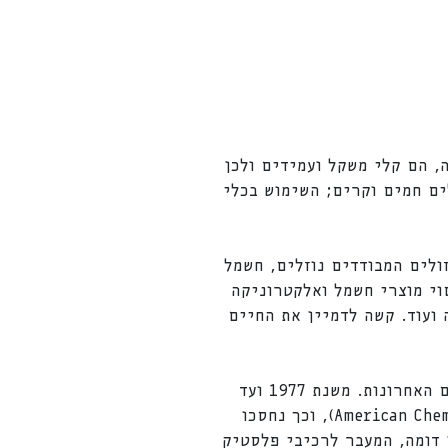
, הם קלי משקל ועמידים ולכן
ים חמים וקרים; השימוש בכלי
ולים המבודדים נוזלים, חשמל
סוי מוצרי חשמל ואלקטרוניקה
 ועוד. קשה לדמיין את החיים
אחת מן התכונות העיקריות של הפלסטיק היא קלות משקלו ואף בתחום זה חלו שיפורים בשנים האחרונות. משנת 1977 ועד
2004, הצליחו להפחית את משקלו של בקבוק פלסטיק למשקה ב-31% (American Chemistry Council, 2020), וכך נחסכו
ן דומה, המעבר לרכיבי פלסטיק