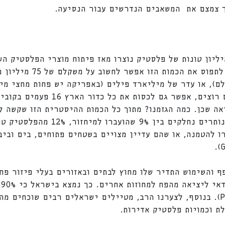
 צמצם את המשאבים הנדרשים עבור הנסיעה.
פי הערכות, יותר מ-8300 מיליון טונות של פלסטיק נוצרו מאז פיתוח מוצרי הפ
לשנת 2015. הצילו. כדי לנסו
האמפייר סטייס מניו יורק. אם רוצים,
עדיין בשימוש ו-70 האחוזים הנותרים נח
ותרים הועברו להטמנה, או שהם עדיין מצויים בשטחים פתוחים, בים 
ף והשימוש התדיר שלו מחוץ לבתים ובאזורים בעלי פיזור פחי
ח
פלסטיק(Pasternak et al 2017). בנוסף, לצערנו הרב, מטיילים ישראלים רבים ש
ת וכמויות פלסטיק אדירות.