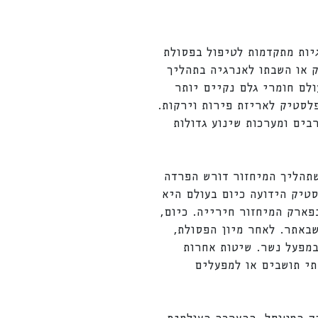
יות מתקדמות לטיפול בפסולת
 או השבתו לאנרגיה בתהליך
לם חומרי גלם נקיים יותר
לסטיק לאריזת פירות וירקות.
ים ומערכות שינוע גדולות
אולם לאור העובדה שתהליך המיחזור דורש הפרדה
טיק הידועה כיום בעולם היא
פארק המיחזור חירייה. כיום,
ת מהפסולת הביתית הנקלטת באתר חירייה, עוברת תהליך מיון והפרדה במפעל ה-RDF שבאתר. לאחר מיון הפסולת,
מפעל נשר. שיטות אחרות
תי תושבים או למפעלים