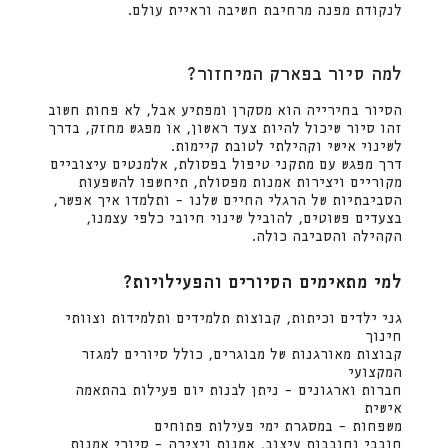
לנקודת מפנה מרחיבת חשיבה וראיית עולם.
למה סיור בפארק המיחזור?
הסיור בחירייה הוא מסקרן ומפתיע אבל, לא פחות חשוב
זהו סיור שיכול להיות צעד ראשון, או מפגש מחזק, בדרך
לשינוי אישי וקהילתי לטובת קיימות.
דרך מפגש עם מתקני טיפול בפסולת, אלמנטים עיצוביים
מקוריים ויצירות אמנות מפסולת, תיחשפו להשפעות
הסביבתיות של הרגלי החיים שלנו – ותלמדו איך אפשר,
בצעדים פשוטים, להוביל שינוי חיובי כלפי עצמנו,
הקהילה והסביבה כולה.
למי מתאימים הסיורים והפעילויות?
גני ילדים וכיתות, קבוצות תלמידים ותלמידות וצוותי
חינוך
קבוצות מאורגנות של מבוגרים, כולל סיורים למגזר
המקצועי
חברות וארגונים – ניתן לבנות יום פעילות בהתאמה
אישית
משפחות – במסגרת ימי פעילות פתוחים
חובבי וחובבות עיצוב, אמנות ויצירה – סיורי אמנות