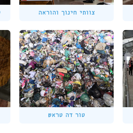
צוותי חינוך והוראה
ס
טור דה טראש