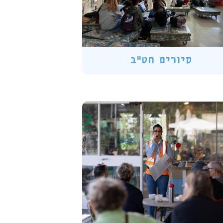
סיורים חט"ב