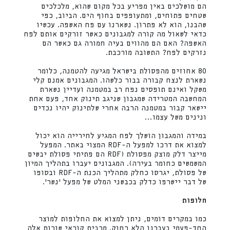
הם מושלכים באין מפריע בכל מקום שהוא, מלכלכים
שטחים פתוחים, ומתעופפים בחוף הים. הביוב, כפי
שהבנו, הוא לא פתרון. נשארנו עם פח האשפה. עכשיו
כדאי לשאול מה קורה למגבונים כאשר זורקים אותם לפח
האשפה? האם הם מהווים בעיה חמורה גם כאשר הם
נזרקים לפח? התשובה מורכבת.
80 אחוזים מהפסולת בישראל מגיעה להטמנה, כלומר
נשארת לנצח קבורה בבור כלשהו. המגבונים אמנם קלי
משקל ואינם תופסים נפח רב במטמנה ועדיין נשארת
המחשבה המטרידה שמגבון שניגב תינוק אחד, פעם אחת
יישאר קבור במטמנה הרבה אחרי שלתינוק יהיו נכדים
ונינים משל עצמו…
במידה והמגבון הושלך לפח המגיע לחירייה הוא יכול
למצוא את דרכו למפעל ה-RDF המצוי באתר. המפעל
מייצר דלק מוצק מפסולת (RDF הם פתיתי פסולת יבשים
המשמשים כחומר בעירה). המגבונים יעברו בתהליך המיון
של פסולת, יגרסו כחלק מתהליך הכנת ה-RDF ובסופו
של דבר יישרפו כדלק בכבשני המלט של מפעל 'נשר'.
חלופות
כמו במקרים דומים, ניתן למצוא את החלופות למוצר
החד-פעמי בעברנו הלא רחוק. מרבית קוראי שורות אלה