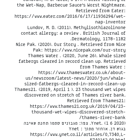
the Wet-Nap, Barbecue Sauce’s Worst Nightmare.
Retrieved from Eater:
https://www.eater.com/2016/6/17/11936294/wet-
nap-inventor
Lundov, M. D. (2011). Methylisothiazolinone
contact allergy: a review . British Journal of
Dermatology, 1178–1182.
Nice Pak. (2020). Our Story . Retrieved from Nice
Pak: https://www.nicepak.com/our-story
Thames Water . (2020, June 26). Whale sized
fatbergs cleared in record clean up. Retrieved
from Thames Water :
https://www.thameswater.co.uk/about-
us/newsroom/latest-news/2020/jun/whale-
sized-fatbergs-cleared-in-record-clean-up
Thames21. (2019, April 1 ). 23 thousand wet wipes
discovered on stretch of Thames river bank.
Retrieved from Thames21:
https://www.thames21.org.uk/2019/04/23-
thousand-wet-wipes-discovered-stretch-
thames-river-bank/
Ynet. (1 6 2020). צפו: מגבונים סתמו תחנת שאיבה
בגוש דן. אוחזר מתוך Ynet :
https://www.ynet.co.il/articles/0,7340,L-