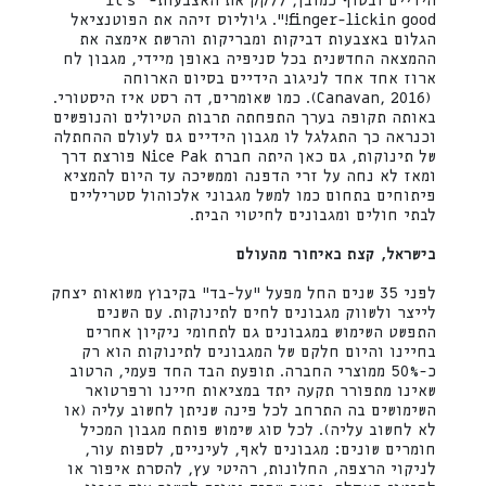
הידיים ובסוף כמובן, ללקק את האצבעות- "It's
finger-lickin good!". ג'וליוס זיהה את הפוטנציאל
הגלום באצבעות דביקות ומבריקות והרשת אימצה את
ההמצאה החדשנית בכל סניפיה באופן מיידי, מגבון לח
ארוז אחד אחד לניגוב הידיים בסיום הארוחה
(Canavan, 2016). כמו שאומרים, דה רסט איז היסטורי.
באותה תקופה בערך התפחתה תרבות הטיולים והנופשים
וכנראה כך התגלגל לו מגבון הידיים גם לעולם ההחתלה
של תינוקות, גם כאן היתה חברת Nice Pak פורצת דרך
ומאז לא נחה על זרי הדפנה וממשיכה עד היום להמציא
פיתוחים בתחום כמו למשל מגבוני אלכוהול סטריליים
לבתי חולים ומגבונים לחיטוי הבית.
בישראל, קצת באיחור מהעולם
לפני 35 שנים החל מפעל "על-בד" בקיבוץ משואות יצחק
לייצר ולשווק מגבונים לחים לתינוקות. עם השנים
התפשט השימוש במגבונים גם לתחומי ניקיון אחרים
בחיינו והיום חלקם של המגבונים לתינוקות הוא רק
כ-50% ממוצרי החברה. תופעת הבד החד פעמי, הרטוב
שאינו מתפורר תקעה יתד במציאות חיינו ורפרטואר
השימושים בה התרחב לכל פינה שניתן לחשוב עליה (או
לא לחשוב עליה). לכל סוג שימוש פותח מגבון המכיל
חומרים שונים: מגבונים לאף, לעיניים, לספות עור,
לניקוי הרצפה, החלונות, רהיטי עץ, להסרת איפור או