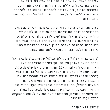
עמידים מאוד. על אריזות מגבונים אלה כתוב כי אין
להשליכם לאסלה, אולם במידה והם מוצאים את דרכם
למערכת הביוב, הם צפויים להימתח, להסתובב, להיכרך
אחד בשני ולהסתלסל, מה שמביא בסופו של דבר לסתימות
ביוב קשות.
לעומתם, המגבונים העשויים מסיבים אורגניים נתפסים
כסביבתיים יותר מחבריהם הסינטטיים, אולם זה לא
מדויק. מגבונים אלה משווקים לרוב בתור נייר טואלט
לח והם אמנם לא נמתחים ומתעוותים בצנרת, אבל הם
מצטברים בתחנות שאיבה כיוון שאינם מתפוררים כמו
ניירות טואלט, וצבר זה מביא לסתימות קשות.
ומה בדבר הייצור? חלק לא מבוטל של המגבונים בישראל
אמנם מיוצר באופן מקומי, אך רשימת הרכיבים שעל
האריזה מכילה יותר מ-10 חומרים כימיים שונים. כלומר
ייתכן שמפעל המגבונים אכן יושב בישראל כך שהשינוע
לצרכן אינו גלובלי, אולם חומרי הגלם המרכיבים את
המגבון עצמו והחומרים הכימיים הנוספים אליהם
מגיעים מחו"ל, כמו גם אריזת הפלסטיק העוטפת אותם.
המחיר הסביבתי הגבוה של מגבונים נובע, כמו במוצרים
חד פעמיים אחרים, מהשימוש קצר המועד לעומת ההשקעה
בכלל שלבי הייצור.
שימוש ללא חשיבה