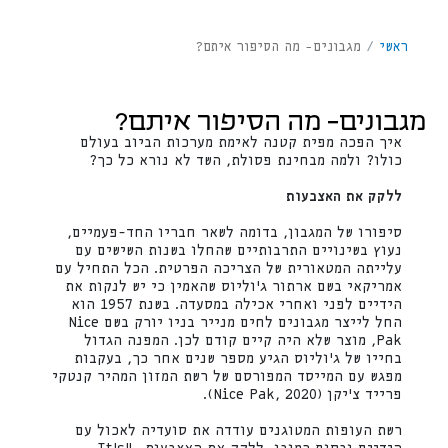
ראשי
/
מגבונים- מה הסיפור איתם?
מגבונים- מה הסיפור איתם?
איך הפכה מפית קטנה לאימת מערכות הביוב בעולם
כולו? ולמה מבחינת פסולת, השד לא נורא כל כך?
ללקק את האצבעות
סיפורו של המגבון, בדומה לשאר חבריו החד-פעמיים,
נעוץ בשינויים התרבותיים שהחלו בשנות השישים עם
עלייתה המטאורית של הצריכה הפרטית. הכל התחיל עם
אמריקאי בשם ארתור ג'וליוס שהאמין כי יש לנקות את
הידיים לפני ואחרי אכילה במסעדה. בשנת 1957 הוא
החל לייצר מגבונים לחים מנייר בניו יורק בשם Nice
Pak, מוצר שלא היה קיים קודם לכן. המפנה הגדול
בחייו של ג'וליוס הגיע מספר שנים אחר כך, בעקבות
מפגש עם המייסד המפורסם של רשת המזון המהיר קנטקי
פרייד צ'יקן (Nice Pak, 2020).
רשת העופות המטוגנים עודדה את סועדיה לאכול עם