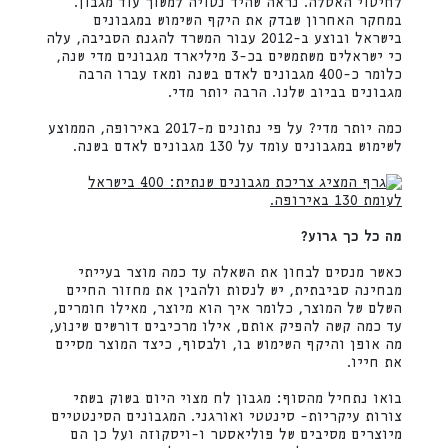
לחיטוי האסלה. נראה שהיד נטויה למשוך עוד מגבון.
במחקר האחרון שבדק את היקף השימוש במגבונים
בישראל ובוצע ב-2012 עבור המשרד להגנת הסביבה, עלה
כי ישראלים משתמשים בכ-3 מיליארד מגבונים מדי שנה,
כלומר כ-400 מגבונים לאדם בשנה ומאז עברו הרבה
מגבונים בביוב שלנו. הרבה יותר מדי.
כמה יותר מדי? על פי נתונים מ-2017 באירופה, הממוצע
לשימוש במגבונים עומד על 130 מגבונים לאדם בשנה.
מה כל כך גרוע?
כאשר מנסים לבחון את השאלה עד כמה מוצר בעייתי
מבחינה סביבתית, יש לנסות ולהבין את מחזור החיים
השלם של המוצר, כלומר איך הוא מיוצר, מאילו חומרים,
עד כמה קשה להפיק אותם, אילו מרכיבים דורשים שינוע,
מה אופן והיקף השימוש בו, ולבסוף, כיצד המוצר מסיים
את חייו.
בואו נתחיל מהסוף: מגבון לח מצוי היום בשוק בשתי
צורות עיקריות- סינטטי ואורגני. המגבונים הסינטטיים
מיוצרים מסיבים של פוליאסטר ו-ויסקוזה ועל כן הם