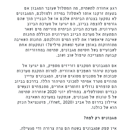
רגע אחורה לתשתית, מה המסלול שעובר המגבון אם
בטעות זרקנו אותו לאסלה? במידה ולמזלכם, המגבונים
לא נתקעו בצנרת הביתית שלכם או של הבניין תוך שהם
גורמים להצפה בביוב, הם יגיעו אל מערכת הביוב
העירונית. מערכת הביוב הביתית מזרימה מים ושאר
הפתעות אל מערכת הביוב העירונית הכוללת תחנות
שאיבה שיאפשרו את לחץ המים והולכתם. תחנות השאיבה
מתוחזקות באופן שוטף (משחק מילים?) ונתקעות אחת
לשבועיים בשל חסימת מגבונים, סתימה במחזוריות
קבועה המצריכה טיפול שוב ושוב.
אם המגבונים חמקנים וזריזים מספיק, הם יגיעו אל
מערכת טיהור השפכים האזורית. למרות התקנת מערכות
סבוכות של מסננים מסוגים שונים, המגבונים עדיין
מהווים מטרד אמיתי למכוני הטיהור הללו. בדרכם בביוב
הם סופחים נוזלים וחומרים אחרים, מתנפחים ונעשים
כבדים ומסולסלים. בתחילת יוני 2020 שוחררה סתימה
של 5 טונות של מגבונים, שנתקעו במערכת השאיבה
איילון בדרום תל אביב (Ynet, 2020), פוטנציאל הנזק
הוא של כולנו.
מגבונים רק לפח?
אין ספק שמגבונים בשטח הם צרה צרורה ודי מגעילה.