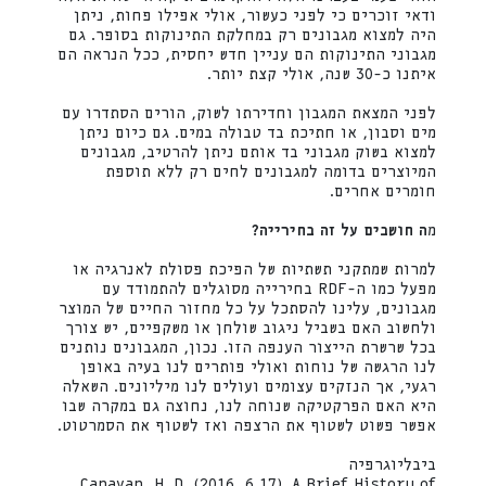
ודאי זוכרים כי לפני כעשור, אולי אפילו פחות, ניתן
היה למצוא מגבונים רק במחלקת התינוקות בסופר. גם
מגבוני התינוקות הם עניין חדש יחסית, ככל הנראה הם
איתנו כ-30 שנה, אולי קצת יותר.
לפני המצאת המגבון וחדירתו לשוק, הורים הסתדרו עם
מים וסבון, או חתיכת בד טבולה במים. גם כיום ניתן
למצוא בשוק מגבוני בד אותם ניתן להרטיב, מגבונים
המיוצרים בדומה למגבונים לחים רק ללא תוספת
חומרים אחרים.
מ
ה חושבים על זה בחירייה?
למרות שמתקני תשתיות של הפיכת פסולת לאנרגיה או
מפעל כמו ה-RDF בחירייה מסוגלים להתמודד עם
מגבונים, עלינו להסתכל על כל מחזור החיים של המוצר
ולחשוב האם בשביל ניגוב שולחן או משקפיים, יש צורך
בכל שרשרת הייצור הענפה הזו. נכון, המגבונים נותנים
לנו הרגשה של נוחות ואולי פותרים לנו בעיה באופן
רגעי, אך הנזקים עצומים ועולים לנו מיליונים. השאלה
היא האם הפרקטיקה שנוחה לנו, נחוצה גם במקרה שבו
אפשר פשוט לשטוף את הרצפה ואז לשטוף את הסמרטוט.
ביבליוגרפיה
Canavan, H. D. (2016, 6 17). A Brief History of