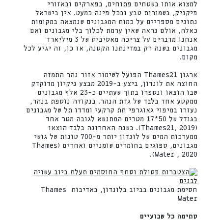
למצוא אותו בשטחים פתוחים, בפארקים ובאזורי
פיקניק, בשמורות טבע ובכל פינה כמעט. אין בישראל
נתונים מספריים על כמות המגבונים שנמצאה במקומות
כאלה, אולם נראה שאין ערמת לכלוך בלי מגבונים ואם
אנחנו מדברים על צריכה מאסיבית של 3 מיליארד
מגבונים בשנה רק במדינתנו הקטנה, אז כן, זה יגיע לכל
מקום.
ארגון Thames21 הפועל לשימור אזור נהר התמזה
החוצה את לונדון, ביצע ב-2019 מבצע ניקיון מדוקדק
שבו הוצאו ונספרו בתוך שעתיים כ-23 אלף מגבונים
ממקטע אחד בלבד של גדת הנהר. בנקודה נוספת בנהר,
נעזרו במיפוי גאוגרפי תת קרקעי ומדדו תל של מגבונים
בגודל של 50*17 מטרים המתנשא לגובה מטר אחד
(Thames21, 2019). בשנה האחרונה בלבד הוצאו
ממערכות המים של לונדון יותר מ-700 טונות של גושי
מגבונים, ספוגים בחומרים שומניים ואחרים (Thames
Water , 2020).
חסימת מגבונים בביוב בלונדון, באדיבות Thames
Water
סתימה כל שבועיים