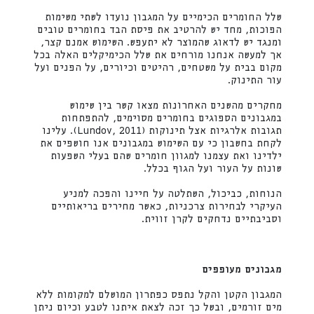
שלל החומרים הכימיים על המגבון נועדו לשתי משימות
הפוכות, מחד יש להרטיב את פיסת הבד בחומרים טובים
ומנגד יש לדאוג שהמוצר לא יתעפש. השימוש אמנם קצר,
אך למעשה אנחנו מורחים את שלל הכימיקלים האלה בכל
מקום בבית על משטחים, רהיטים וכיורים, על הפנים ועל
עור התינוק.
מחקרים מהשנים האחרונות מצאו קשר בין שימוש
במגבונים הספוגים בחומרים מסוימים, להתפתחות
תגובות אלרגיות אצל תינוקות (Lundov, 2011). עלינו
לקחת בחשבון כי עם השימוש במגבונים אנו חושפים את
ילדינו ואת עצמנו למגוון חומרים שהם בעלי השפעות
שונות על העור ועל הגוף בכלל.
הנוחות, כביכול, השתלטה על חיינו והפכה למניע
העיקרי לבחירות צרכניות, כאשר מחירים בריאותיים
וסביבתיים נדחקים לקרן זווית.
מגבונים מעופפים
המגבון הקטן והקל נתפס כפתרון המושלם למקומות ללא
מים זורמים, ובשל כך זכה לצאת איתנו לטבע וכיום ניתן