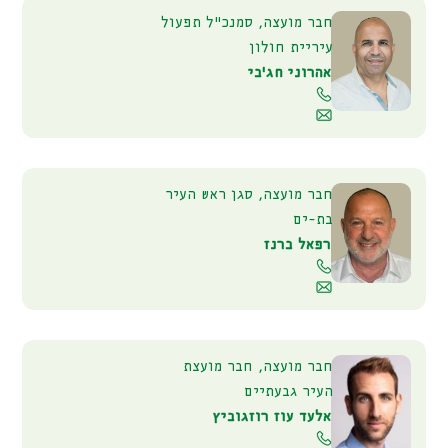
חבר מועצה, סמנכ"ל תפעול
עיריית חולון
אהרוני חג'בי
חבר מועצה, סגן ראש העיר
בת-ים
רפאל ברנז
חבר מועצה, חבר מועצת
העיר גבעתיים
אלעד עוז רוזגוביץ