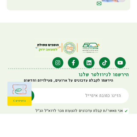
הירשמו לניוזלטר שלנו
הירשמו לקבלת עדכונים על ארועים, פעילויות וחדשות
אני מאשר/ת קבלת עדכונים להצעות מכר לדוא"ל הנ"ל
איגוד ערים דן: 03-6314725
מרכז לחינוך סביבתי: 03-7396633