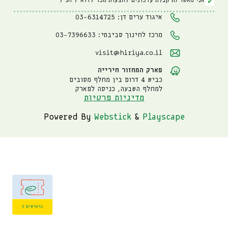
אני מאשר/ת קבלת עדכונים להצעות מכר לדוא"ל הנ"ל
איגוד ערים דן: 03-6314725
מרכז לחינוך סביבתי: 03-7396633
visit@hiriya.co.il
פארק המחזור חירייה
כביש 4 דרום בין מחלף מסובים
למחלף השבעה, כניסה לפארק
מדיניות פרטיות
Powered By
Webstick
&
Playscape