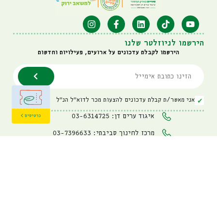
הירשמו לניוזלטר שלנו
הירשמו לקבלת עדכונים על ארועים, פעילויות וחדשות
אני מאשר/ת קבלת עדכונים להצעות מכר לדוא"ל הנ"ל
איגוד ערים דן: 03-6314725
מרכז לחינוך סביבתי: 03-7396633
visit@hiriya.co.il
פארק המחזור חירייה
כביש 4 דרום בין מחלף מסובים
למחלף השבעה, כניסה לפארק
מדיניות פרטיות
Powered By
Webstick
&
Playscape