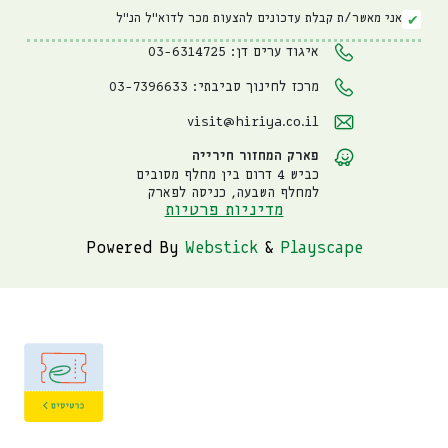
אני מאשר/ת קבלת עדכונים להצעות מכר לדוא"ל הנ"ל
איגוד ערים דן: 03-6314725
מרכז לחינוך סביבתי: 03-7396633
visit@hiriya.co.il
פארק המחזור חירייה
כביש 4 דרום בין מחלף מסובים
למחלף השבעה, כניסה לפארק
מדיניות פרטיות
Powered By
Webstick
&
Playscape